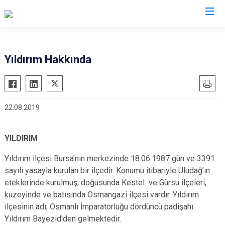
Bursa
Yıldırım Hakkında
Büyükorhan
Mustafakemalpaşa
Gemlik
Mudanya
22.08.2019
Gürsu
Nilüfer
Harmancık
Orhaneli
YILDIRIM
İnegöl
Orhangazi
İznik
Osmangazi
Yıldırım ilçesi Bursa’nın merkezinde 18.06.1987 gün ve 3391
sayılı yasayla kurulan bir ilçedir. Konumu itibariyle Uludağ’ın
Karacabey
Yenişehir
eteklerinde kurulmuş, doğusunda Kestel ve Gürsu ilçeleri,
Keles
Yıldırım
kuzeyinde ve batısında Osmangazi ilçesi vardır. Yıldırım
Kestel
ilçesinin adı, Osmanlı İmparatorluğu dördüncü padişahı
Yıldırım Bayezid'den gelmektedir.