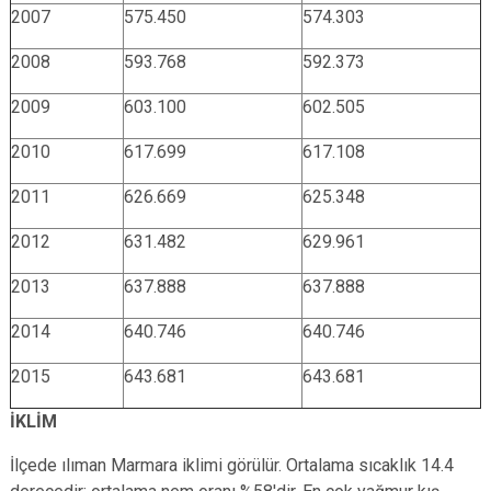
2007
575.450
574.303
2008
593.768
592.373
2009
603.100
602.505
2010
617.699
617.108
2011
626.669
625.348
2012
631.482
629.961
2013
637.888
637.888
2014
640.746
640.746
2015
643.681
643.681
İKLİM
İlçede ılıman Marmara iklimi görülür. Ortalama sıcaklık 14.4