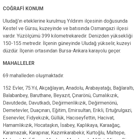
COĞRAFİ KONUM
Uludağ'ın eteklerine kurulmuş Yıldırım ilçesinin doğusunda
Kestel ve Gürsu, kuzeyinde ve batısında Osmangazi ilçesi
vardır. Yüzölçümü 399 kilometrekaredir. Denizden yüksekliği
150-155 metredir. İlçenin güneyinde Uludağ yükselir, kuzeyi
düzdür. İlçenin ortasından Bursa-Ankara karayolu geçer.
MAHALLELER
69 mahalleden oluşmaktadır.
152 Evler, 75.Yıl, Akçağlayan, Anadolu, Arabayatağı, Bağlaraltı,
Balabanbey, Baruthane, Beyazıt, Çınarönü, Cumalıkızık,
Davutdede, Davutkadı, Değirmenlikızık, Değirmenönü,
Demetevler, Duaçınarı, Eğitim, Emirsultan, Erikli, Ertuğrulgazi,
Esenevler, Fidyekızık, Güllük, Hacıseyfettin, Hacivat,
Hamamlıkızık, Hocataşkın, İsabey, Kaplıkaya, Karaağaç,
Karamazak, Karapınar, Kazımkarabekir, Kurtoğlu, Maltepe,