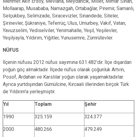
Mehmet Akif Ersoy, Mevlana, Meydancık, Millet, Mimar Sinan,
Mollaarap, Musababa, Namazgah, Ortabağlar, Piremir, Samanlı,
Selçukbey, Selimzade, Sıracevizler, Sinandede, Siteler,
Şirinevler, Şükraniye, Teferrüç, Ulus, Umurbey, Vakıf, Vatan,
Yavuzselim, Yediselviler, Yenimahalle, Yeşil, Yeşilevler,
Yeşilyayla, Yıldırım, Yiğitler, Yunusemre, Zümrütevler.
NÜFUS
İlçenin nüfusu 2012 nüfus sayımına 631.482'dir. İlçe dışardan
yoğun göç almaktadır. İlçede nüfus olarak çoğunluk Artvin,
Posof, Ardahan ve Karslılar yoğun olarak yaşamaktadırlar.
Ayrıca yurtdışından Gümülcine, Kırcaali illerinden birçok Türk
de Yıldırım'a yerleşmiştir.
Yıl
Toplam
Şehir
1990
325.159
324.377
2000
480.266
479.249