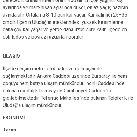
derecedir; ortalama nem oranı %58'dir. En çok yağmur kış
aylarında ve mart-nisan aylarında düşer, en az yağış haziran
ayında alır. Ortalama 8-10 gün kar yağar. Kar kalınlığı 25–35
cm'dir. İlçenin Uludağ'ın eteklerindeki yüksek kesimlerine
daha çok kar yağar ve yerde daha uzun süre kalır. İlçede en
çok lodos ve poyraz rüzgarları görülür.
ULAŞIM
İlçede ulaşım metro, otobüsler ve dolmuşlar ile
sağlanmaktadır. Ankara Caddesi üzerinde Bursaray ile hem
doğuya hem batıya ulaşım mümkündür. İncirli Caddesi'nde
bulunan nostaljik tramvay ile Cumhuriyet Caddesi'ne
gidilebilmektedir. Teferrüç Mahallesi'nde bulunan Teleferik ile
Uludağ'a ulaşım mümkündür.
EKONOMİ
Tarım